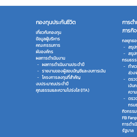
กองทุนประกันชีวิต
การดำ
ภารกิจ
เกี่ยวกับกองทุน
ข้อมูลผู้บริหาร
กลยุทธอ
คณะกรรมการ
สรุป
ผังองค์กร
สรุป
ผลการดำเนินงาน
กรมธรรม
ผลการดำเนินงานประจำปี
ทําคว
รายงานของผู้สอบบัญชีและงบการเงิน
ล่วง
โครงการลงทุนที่สำคัญ
ตรวจ
งบประมาณประจำปี
เงิน
คุณธรรมและความโปร่งใส (ITA)
ความ
ตรวจ
กรมธ
กิจกรรม
FB Fan
การดำเน
รัฐบาล